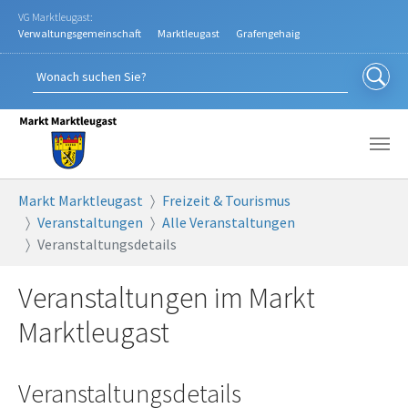
Zum Hauptinhalt springen
VG Marktleugast:
Verwaltungsgemeinschaft
Marktleugast
Grafengehaig
Sie sind hier:
Markt Marktleugast
Freizeit & Tourismus
Veranstaltungen
Alle Veranstaltungen
Veranstaltungsdetails
Veranstaltungen im Markt
Marktleugast
Veranstaltungsdetails