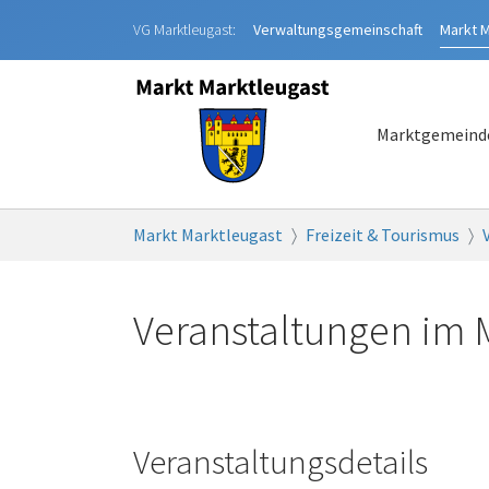
Zum Hauptinhalt springen
VG Marktleugast:
Verwaltungsgemeinschaft
Markt
M
Marktgemeind
Sie sind hier:
Markt Marktleugast
Freizeit & Tourismus
Veranstaltungen im 
Veranstaltungsdetails