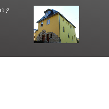
haig
aig.de
30 Uhr
ach