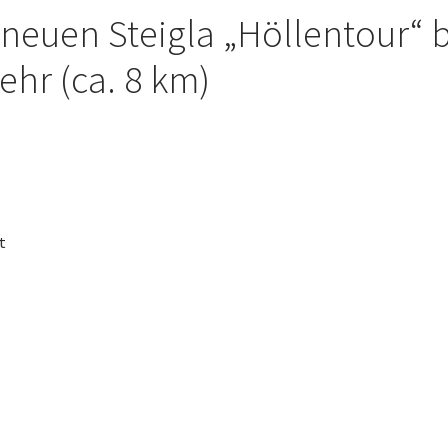
euen Steigla „Höllentour“ b
ehr (ca. 8 km)
Ende
t