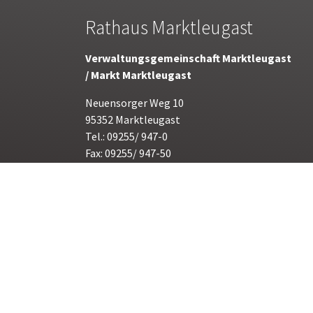
Rathaus Marktleugast
Verwaltungsgemeinschaft Marktleugast
/ Markt Marktleugast
Neuensorger Weg 10
95352 Marktleugast
Tel.: 09255/ 947-0
Fax: 09255/ 947-50
E-Mail:
poststelle@marktleugast.de
Öffnunszeiten:
Montag bis Freitag 08.00 bis 12.00 Uhr
Donnerstag 15.00 bis 17.30 Uhr