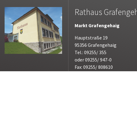
Rathaus Grafenge
Markt Grafengehaig
Hauptstraße 19
95356 Grafengehaig
Tel.: 09255/ 355
oder 09255/ 947-0
Fax: 09255/ 808610
E-Mail:
poststelle@grafengeh
Für Sie da:
Montag bis Freitag 07.30 - 09.
außerhalb der Dienstzeiten n
Vereinbarung