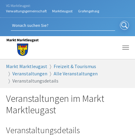
Zum Hauptinhalt springen
VG Marktleugast:
Verwaltungsgemeinschaft
Marktleugast
Grafengehaig
Sie sind hier:
Markt Marktleugast
Freizeit & Tourismus
Veranstaltungen
Alle Veranstaltungen
Veranstaltungsdetails
Veranstaltungen im Markt
Marktleugast
Veranstaltungsdetails