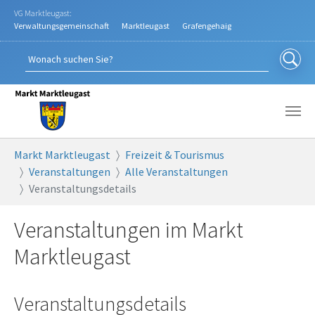
Zum Hauptinhalt springen
VG Marktleugast:
Verwaltungsgemeinschaft
Marktleugast
Grafengehaig
Sie sind hier:
Markt Marktleugast
Freizeit & Tourismus
Veranstaltungen
Alle Veranstaltungen
Veranstaltungsdetails
Veranstaltungen im Markt
Marktleugast
Veranstaltungsdetails