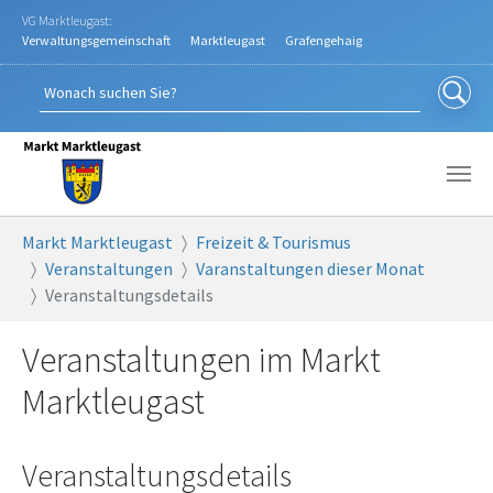
Zum Hauptinhalt springen
VG Marktleugast:
Verwaltungsgemeinschaft
Marktleugast
Grafengehaig
Sie sind hier:
Markt Marktleugast
Freizeit & Tourismus
Veranstaltungen
Varanstaltungen dieser Monat
Veranstaltungsdetails
Veranstaltungen im Markt
Marktleugast
Veranstaltungsdetails