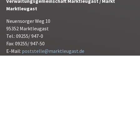
Verwaltungsgemeinschaft Marktleugast / Markt
Marktleugast
Neuensorger Weg 10
95352 Marktleugast
Tel.: 09255/ 947-0
Fax: 09255/ 947-50
E-Mail:
poststelle@marktleugast.de
Öffnunszeiten:
Montag bis Freitag 08.00 bis 12.00 Uhr
Donnerstag 15.00 bis 17.30 Uhr