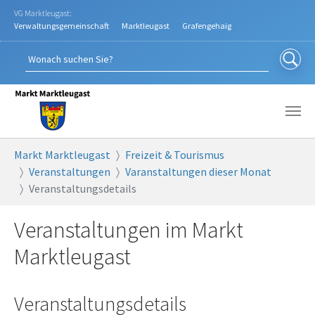
Zum Hauptinhalt springen
VG Marktleugast:
Verwaltungsgemeinschaft
Marktleugast
Grafengehaig
Sie sind hier:
Markt Marktleugast
Freizeit & Tourismus
Veranstaltungen
Varanstaltungen dieser Monat
Veranstaltungsdetails
Veranstaltungen im Markt
Marktleugast
Veranstaltungsdetails