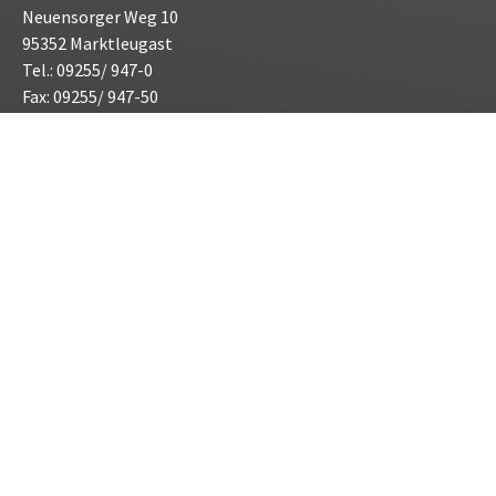
Neuensorger Weg 10
95352 Marktleugast
Tel.: 09255/ 947-0
Fax: 09255/ 947-50
E-Mail:
poststelle@marktleugast.de
Öffnunszeiten:
Montag bis Freitag 08.00 bis 12.00 Uhr
Donnerstag 15.00 bis 17.30 Uhr