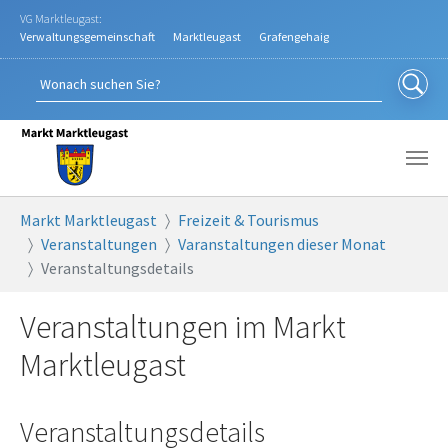
Zum Hauptinhalt springen
VG Marktleugast:
Verwaltungsgemeinschaft
Marktleugast
Grafengehaig
Sie sind hier:
Markt Marktleugast
Freizeit & Tourismus
Veranstaltungen
Varanstaltungen dieser Monat
Veranstaltungsdetails
Veranstaltungen im Markt
Marktleugast
Veranstaltungsdetails