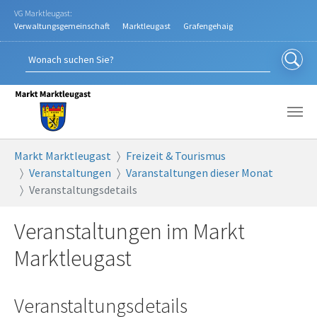
Zum Hauptinhalt springen
VG Marktleugast:
Verwaltungsgemeinschaft
Marktleugast
Grafengehaig
Sie sind hier:
Markt Marktleugast
Freizeit & Tourismus
Veranstaltungen
Varanstaltungen dieser Monat
Veranstaltungsdetails
Veranstaltungen im Markt
Marktleugast
Veranstaltungsdetails