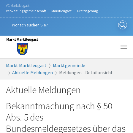
Zum Hauptinhalt springen
VG Marktleugast:
Verwaltungsgemeinschaft
Marktleugast
Grafengehaig
Sie sind hier:
Markt Marktleugast
Marktgemeinde
Aktuelle Meldungen
Meldungen - Detailansicht
Aktuelle Meldungen
Bekanntmachung nach § 50
Abs. 5 des
Bundesmeldegesetzes über das