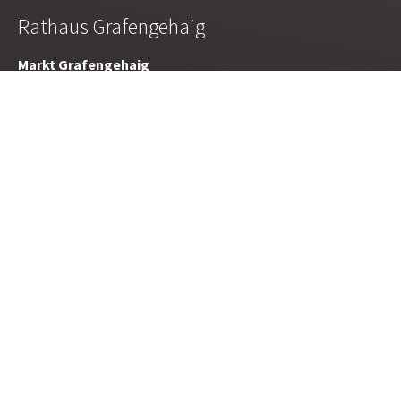
Rathaus Grafengehaig
Markt Grafengehaig
Hauptstraße 19
95356 Grafengehaig
Tel.: 09255/ 355
oder 09255/ 947-0
Fax: 09255/ 808610
E-Mail:
poststelle@grafengehaig.de
Für Sie da:
Montag bis Freitag 07.30 - 09.30 Uhr
außerhalb der Dienstzeiten nach Vereinbarung
© 2026 Verwaltungsgemeinschaft Marktleugast
Impressum