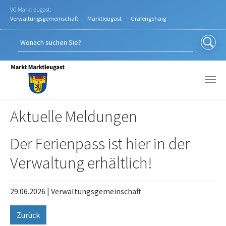
Zum Hauptinhalt springen
VG Marktleugast:
Verwaltungsgemeinschaft
Marktleugast
Grafengehaig
Aktuelle Meldungen
Der Ferienpass ist hier in der
Verwaltung erhältlich!
29.06.2026
|
Verwaltungsgemeinschaft
Zurück