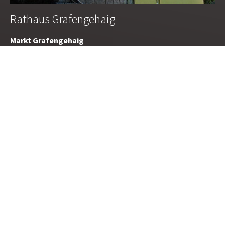
Rathaus Grafengehaig
Markt Grafengehaig
Hauptstraße 19
95356 Grafengehaig
Tel.: 09255/ 355
oder 09255/ 947-0
Fax: 09255/ 808610
E-Mail:
poststelle@grafengehaig.de
Für Sie da:
Montag bis Freitag 07.30 - 09.30 Uhr
außerhalb der Dienstzeiten nach Vereinbarung
© 2026 Verwaltungsgemeinschaft Marktleugast
Impressum