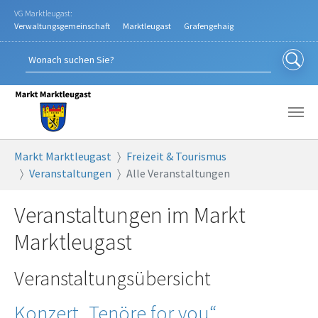
Zum Hauptinhalt springen
VG Marktleugast:
Verwaltungsgemeinschaft
Marktleugast
Grafengehaig
Sie sind hier:
Markt Marktleugast
Freizeit & Tourismus
Veranstaltungen
Alle Veranstaltungen
Veranstaltungen im Markt
Marktleugast
Veranstaltungsübersicht
Konzert „Tenöre for you“