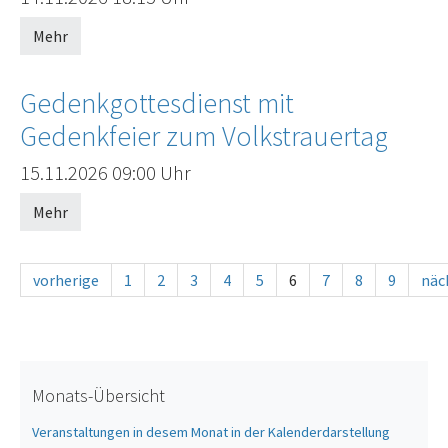
Mehr
Gedenkgottesdienst mit
Gedenkfeier zum Volkstrauertag
Offenes Ende
15.11.2026
09:00 Uhr
Mehr
vorherige
1
2
3
4
5
6
7
8
9
näc
Monats-Übersicht
Veranstaltungen in desem Monat in der Kalenderdarstellung