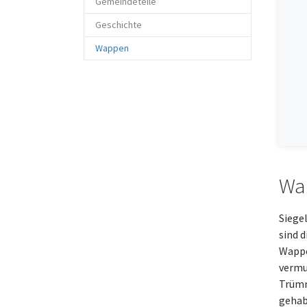
Gemeindeteile
Geschichte
(current)
Wappen
Wa
Siege
sind 
Wappe
vermu
Trümm
gehab