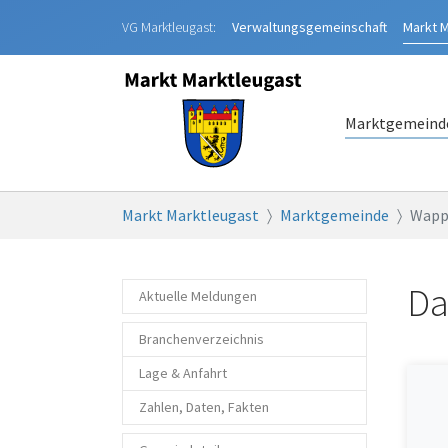
Zum Hauptinhalt springen
VG Marktleugast:
Verwaltungsgemeinschaft
Markt
M
Marktgemeind
Sie sind hier:
Markt Marktleugast
Marktgemeinde
Wapp
Da
Aktuelle Meldungen
Branchenverzeichnis
Lage & Anfahrt
Zahlen, Daten, Fakten