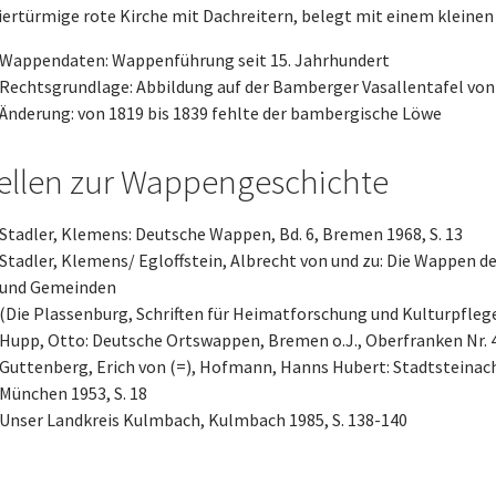
viertürmige rote Kirche mit Dachreitern, belegt mit einem kleinen
Wappendaten: Wappenführung seit 15. Jahrhundert
Rechtsgrundlage: Abbildung auf der Bamberger Vasallentafel von
Änderung: von 1819 bis 1839 fehlte der bambergische Löwe
ellen zur Wappengeschichte
Stadler, Klemens: Deutsche Wappen, Bd. 6, Bremen 1968, S. 13
Stadler, Klemens/ Egloffstein, Albrecht von und zu: Die Wappen d
und Gemeinden
(Die Plassenburg, Schriften für Heimatforschung und Kulturpflege
Hupp, Otto: Deutsche Ortswappen, Bremen o.J., Oberfranken Nr. 
Guttenberg, Erich von (=), Hofmann, Hanns Hubert: Stadtsteinach 
München 1953, S. 18
Unser Landkreis Kulmbach, Kulmbach 1985, S. 138-140