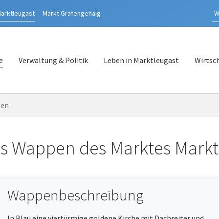
arktleugast
Markt
Grafengehaig
e
Verwaltung & Politik
Leben in Marktleugast
Wirtsc
en
s Wappen des Marktes Markt
Wappenbeschreibung
In Blau eine viertürmige goldene Kirche mit Dachreiter und