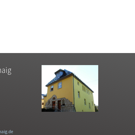
haig
aig.de