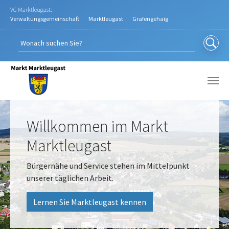
Zum Hauptinhalt springen
VG Marktleugast:
Verwaltungsgemeinschaft
Marktleugast
Grafengehaig
Willkommen im Markt
Marktleugast
Bürgernähe und Service stehen im Mittelpunkt
unserer täglichen Arbeit.
Lernen Sie Marktleugast kennen