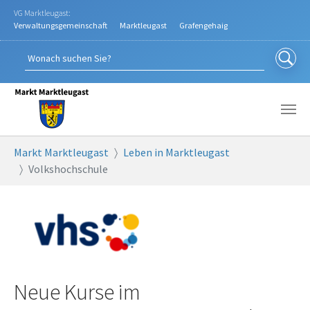
Zum Hauptinhalt springen
VG Marktleugast:
Verwaltungsgemeinschaft
Marktleugast
Grafengehaig
Sie sind hier:
Markt Marktleugast
Leben in Marktleugast
Volkshochschule
Neue Kurse im