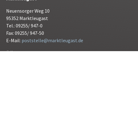
Neuensorger Weg 10
95352 Marktleugast
Tel.: 09255/ 947-0
Fax: 09255/ 947-50
E-Mail:
poststelle@marktleugast.de
Öffnungszeiten:
Montag bis Freitag 08.00 bis 12.00 Uhr
Donnerstag 15.00 bis 17.30 Uhr